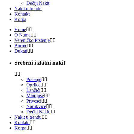
Dečiji Nakit
Nakit u trendu
Kontakt
Korpa
Home
O Nama
Vereničko Prstenje
Burme
Dukati
Srebrni i zlatni nakit
Prstenje
Ogrlice
Lančići
Mindjuše
Privesci
Narukvice
Dečiji Nakit
Nakit u trendu
Kontakt
Korpa