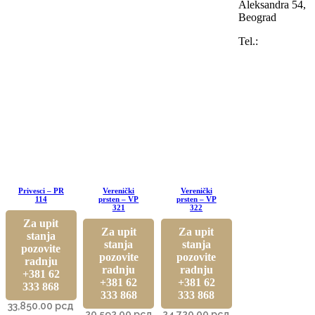
Aleksandra 54,
Beograd
Tel.:
Privesci – PR
Verenički
Verenički
114
prsten – VP
prsten – VP
321
322
Za upit
Za upit
Za upit
stanja
stanja
stanja
pozovite
pozovite
pozovite
radnju
radnju
radnju
+381 62
+381 62
+381 62
333 868
333 868
333 868
33,850.00
рсд
20,592.00
рсд
24,720.00
рсд