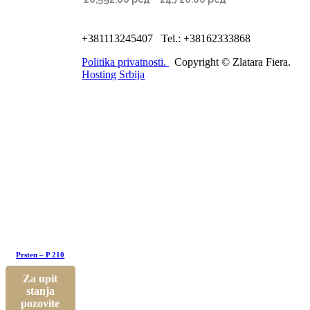
+381113245407 Tel.: +38162333868
Politika privatnosti.
Copyright © Zlatara Fiera.
Hosting Srbija
Prsten – P 210
Za upit
stanja
pozovite