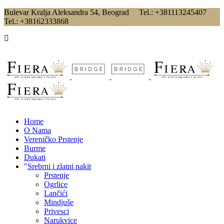
Bulevar Kralja Aleksandra 54, Beograd Tel.: +381113245407
Tel.: +38162333868
Home
O Nama
Vereničko Prstenje
Burme
Dukati
Srebrni i zlatni nakit
Prstenje
Ogrlice
Lančići
Mindjuše
Privesci
Narukvice