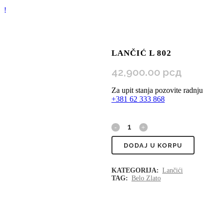
LANČIĆ L 802
42,900.00
рсд
Za upit stanja pozovite radnju
+381 62 333 868
Lančić
L
DODAJ U KORPU
802
KATEGORIJA:
Lančići
TAG:
Belo Zlato
quantity