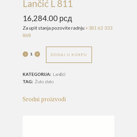
Lančić L 811
16,284.00
рсд
Za upit stanja pozovite radnju
+381 62 333
868
Lančić
DODAJ U KORPU
L
KATEGORIJA:
Lančići
811
TAG:
Žuto zlato
quantity
Srodni proizvodi