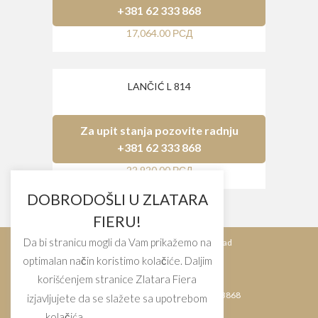
+381 62 333 868
17,064.00
РСД
LANČIĆ L 814
Za upit stanja pozovite radnju
+381 62 333 868
22,920.00
РСД
DOBRODOŠLI U ZLATARA
FIERU!
Da bi stranicu mogli da Vam prikažemo na
Bulevar Kralja Aleksandra 54, Beograd
optimalan način koristimo kolačiće. Daljim
korišćenjem stranice Zlatara Fiera
Tel.: +381113245407 Tel.: +38162333868
izjavljujete da se slažete sa upotrebom
kolačića.
Cookie settings