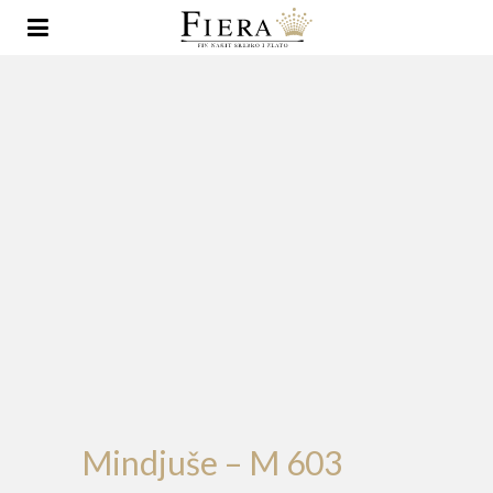
Mindjuše – M 603