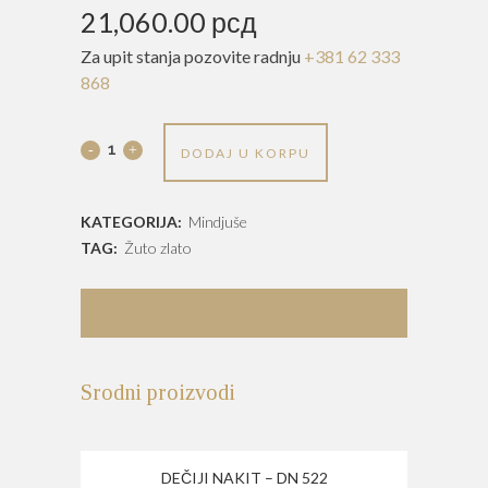
21,060.00
рсд
Za upit stanja pozovite radnju
+381 62 333
868
Mindjuše
DODAJ U KORPU
-
KATEGORIJA:
Mindjuše
M
TAG:
Žuto zlato
603
quantity
DESCRIPTION
Srodni proizvodi
DEČIJI NAKIT – DN 522