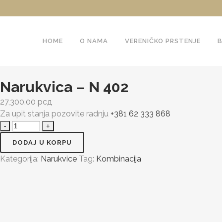
HOME
O NAMA
VERENIČKO PRSTENJE
Narukvica – N 402
27,300.00
рсд
Za upit stanja pozovite radnju
+381 62 333 868
Narukvica
-
DODAJ U KORPU
N
Kategorija:
Narukvice
Tag:
Kombinacija
402
quantity