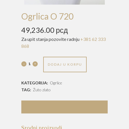
Ogrlica O 720
49,236.00
рсд
Za upit stanja pozovite radnju
+381 62 333
868
Ogrlica
DODAJ U KORPU
O
KATEGORIJA:
Ogrlice
720
TAG:
Žuto zlato
quantity
DESCRIPTION
Srodni proizvodi