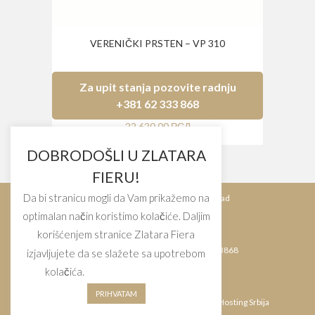
VERENIČKI PRSTEN – VP 310
Za upit stanja pozovite radnju
+381 62 333 868
22,620.00
РСД
DOBRODOŠLI U ZLATARA
FIERU!
Da bi stranicu mogli da Vam prikažemo na
Bulevar Kralja Aleksandra 54, Beograd
optimalan način koristimo kolačiće. Daljim
korišćenjem stranice Zlatara Fiera
Tel.: +381113245407 Tel.: +38162333868
izjavljujete da se slažete sa upotrebom
kolačića.
Cookie settings
PRIHVATAM
Politika privatnosti.
Copyright © Zlatara Fiera.
Hosting Srbija