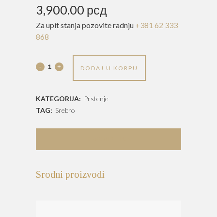
3,900.00
рсд
Za upit stanja pozovite radnju
+381 62 333
868
Prsten
DODAJ U KORPU
-
KATEGORIJA:
Prstenje
P
TAG:
Srebro
206
quantity
DESCRIPTION
Srodni proizvodi