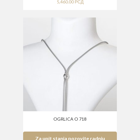
5,460.00
РСД
OGRLICA O 718
Za upit stanja pozovite radnju