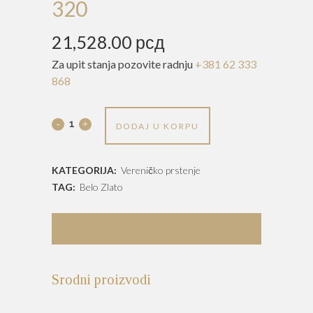
320
21,528.00
рсд
Za upit stanja pozovite radnju
+381 62 333
868
Verenički
DODAJ U KORPU
prsten
KATEGORIJA:
Vereničko prstenje
-
TAG:
Belo Zlato
VP
320
DESCRIPTION
quantity
Srodni proizvodi