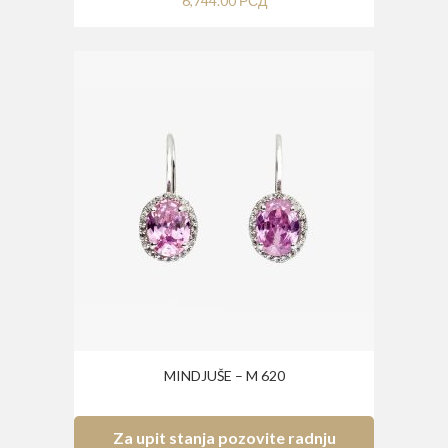
6,744.00
РСД
MINDJUŠE – M 620
Za upit stanja pozovite radnju