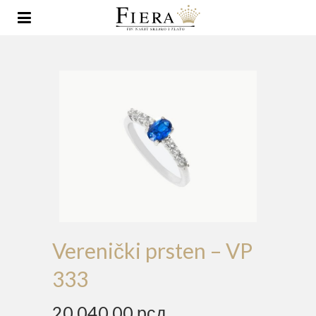
Verenički prsten – VP
333
20,040.00
рсд