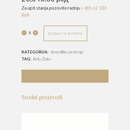
Za upit stanja pozovite radnju
+381 62 333
868
Verenički
DODAJ U KORPU
prsten
KATEGORIJA:
Vereničko prstenje
-
TAG:
Belo Zlato
VP
333
DESCRIPTION
quantity
Srodni proizvodi