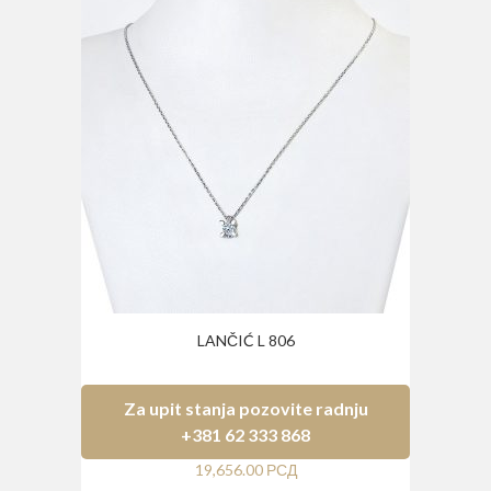
LANČIĆ L 806
Za upit stanja pozovite radnju
+381 62 333 868
19,656.00
РСД