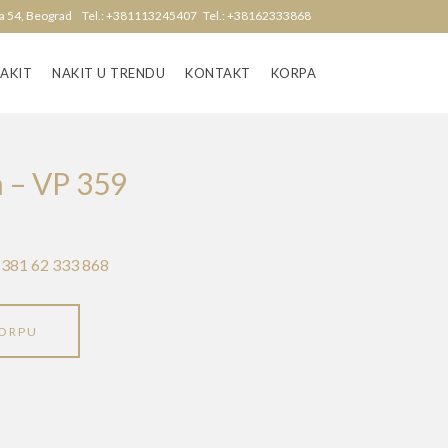
dra 54, Beograd Tel.: +381113245407 Tel.: +38162333868
NAKIT
NAKIT U TRENDU
KONTAKT
KORPA
n – VP 359
381 62 333 868
KORPU