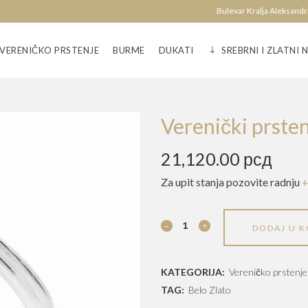
Bulevar Kralja Aleksan
VERENIČKO PRSTENJE
BURME
DUKATI
SREBRNI I ZLATNI 
Verenički prste
21,120.00
рсд
Za upit stanja pozovite radnju
+
Verenički
DODAJ U 
prsten
KATEGORIJA:
Vereničko prstenje
-
TAG:
Belo Zlato
VP