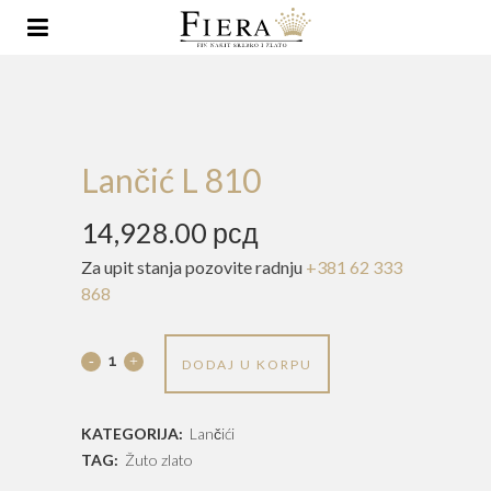
Lančić L 810
14,928.00
рсд
Za upit stanja pozovite radnju
+381 62 333
868
Lančić
DODAJ U KORPU
L
KATEGORIJA:
Lančići
810
TAG:
Žuto zlato
quantity