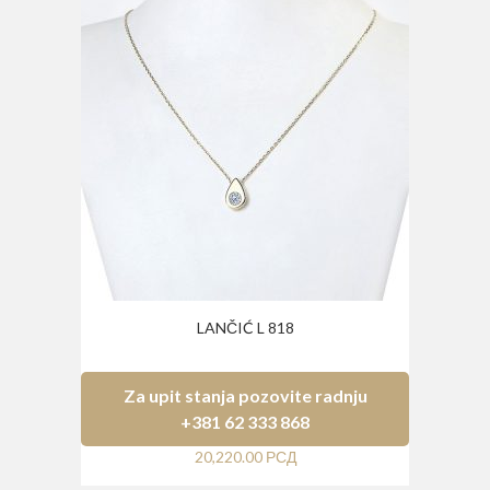
LANČIĆ L 818
Za upit stanja pozovite radnju
+381 62 333 868
20,220.00
РСД