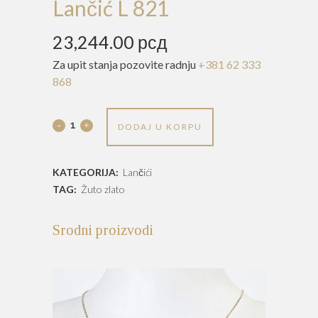
Lančić L 821
23,244.00
рсд
Za upit stanja pozovite radnju
+381 62 333
868
Lančić
DODAJ U KORPU
L
KATEGORIJA:
Lančići
821
TAG:
Žuto zlato
quantity
Srodni proizvodi