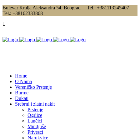
Bulevar Kralja Aleksandra 54, Beograd Tel.: +381113245407
Tel.: +38162333868
Home
O Nama
Vereničko Prstenje
Burme
Dukati
Srebrni i zlatni nakit
Prstenje
Ogrlice
Lančići
Mindjuše
Privesci
Narukvice