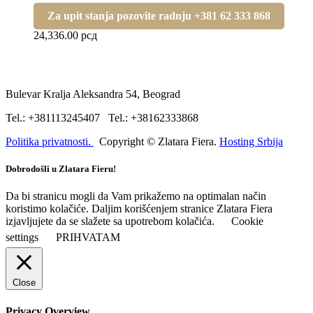
Za upit stanja pozovite radnju +381 62 333 868
24,336.00
рсд
Bulevar Kralja Aleksandra 54, Beograd
Tel.: +381113245407 Tel.: +38162333868
Politika privatnosti.
Copyright © Zlatara Fiera.
Hosting Srbija
Dobrodošli u Zlatara Fieru!
Da bi stranicu mogli da Vam prikažemo na optimalan način
koristimo kolačiće. Daljim korišćenjem stranice Zlatara Fiera
izjavljujete da se slažete sa upotrebom kolačića.
Cookie
settings
PRIHVATAM
Close
Privacy Overview