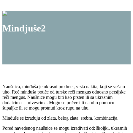
Mindjuše2
Naušnica, minđuša je ukrasni predmet, vrsta nakita, koji se veša o
uho. Reč minđuša potiče od turske reči mengus odnosno persijske
reči mengus. Naušnice mogu biti kao prsten ili sa ukrasnim
dodatcima – privescima. Mogu se pričvrstiti na uho pomoću
štipaljke ili se mogu protnuti kroz rupu na uhu.
Minđuše se izrađuju od zlata, belog zlata, srebra, kombinacija.
Pored navedenog naušnice se mogu izrađivati od: školjki, ukrasnih