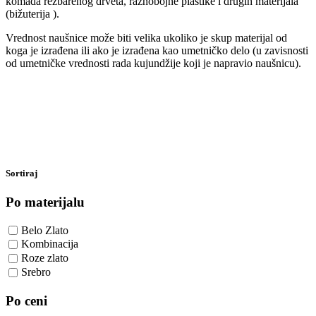
komada rezbarenog drveta, raznobojne plastike i drugih materijala
(bižuterija ).
Vrednost naušnice može biti velika ukoliko je skup materijal od
koga je izrađena ili ako je izrađena kao umetničko delo (u zavisnosti
od umetničke vrednosti rada kujundžije koji je napravio naušnicu).
Sortiraj
Po materijalu
Belo Zlato
Kombinacija
Roze zlato
Srebro
Po ceni