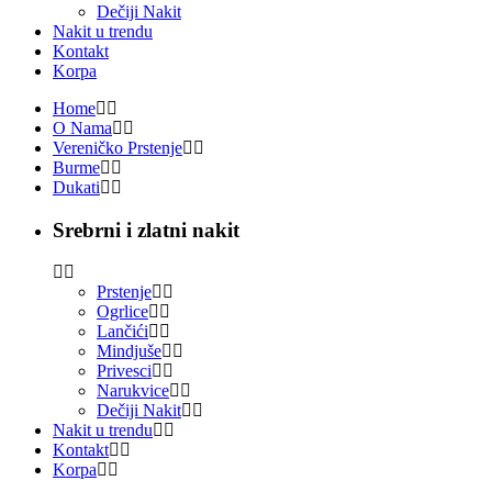
Dečiji Nakit
Nakit u trendu
Kontakt
Korpa
Home
O Nama
Vereničko Prstenje
Burme
Dukati
Srebrni i zlatni nakit
Prstenje
Ogrlice
Lančići
Mindjuše
Privesci
Narukvice
Dečiji Nakit
Nakit u trendu
Kontakt
Korpa